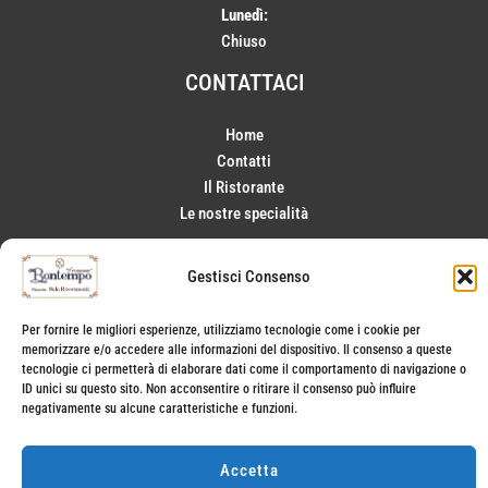
Lunedì:
Chiuso
CONTATTACI
Home
Contatti
Il Ristorante
Le nostre specialità
SERVIZI
Gestisci Consenso
Sala interna
Per fornire le migliori esperienze, utilizziamo tecnologie come i cookie per
Sala esterna
memorizzare e/o accedere alle informazioni del dispositivo. Il consenso a queste
Ricevimenti e banchetti
tecnologie ci permetterà di elaborare dati come il comportamento di navigazione o
ID unici su questo sito. Non acconsentire o ritirare il consenso può influire
negativamente su alcune caratteristiche e funzioni.
BONTEMPO SRL | PIVA 01284390836 |
Cookie Policy
-
Privacy Policy |
Accetta